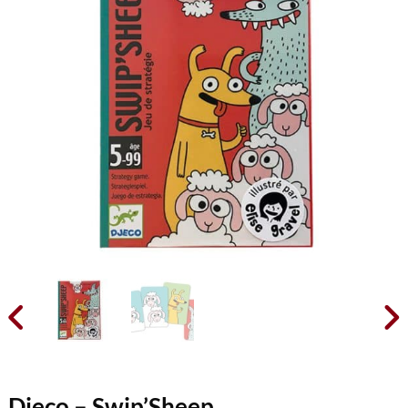


Djeco – Swip’Sheep