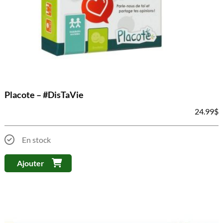
Placote – #DisTaVie
24.99
$
En stock
Ajouter