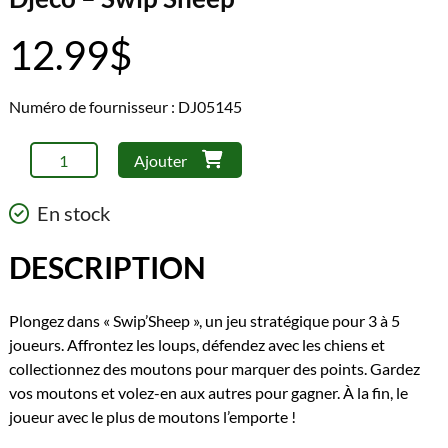
12.99
$
Numéro de fournisseur : DJ05145
quantité
Ajouter
de
Djeco
En stock
-
Swip'Sheep
DESCRIPTION
Plongez dans « Swip’Sheep », un jeu stratégique pour 3 à 5
joueurs. Affrontez les loups, défendez avec les chiens et
collectionnez des moutons pour marquer des points. Gardez
vos moutons et volez-en aux autres pour gagner. À la fin, le
joueur avec le plus de moutons l’emporte !