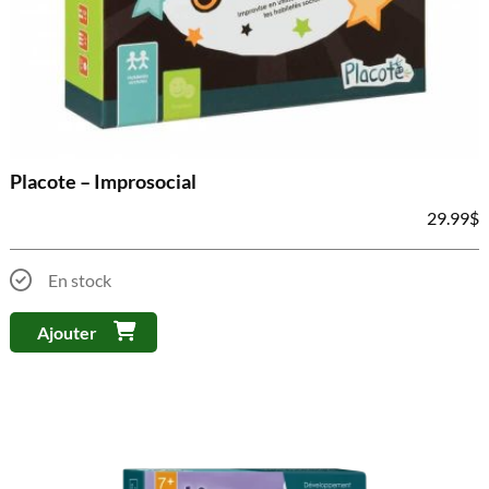
Placote – Improsocial
29.99
$
En stock
Ajouter