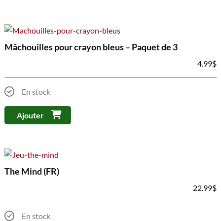
Mâchouilles pour crayon bleus – Paquet de 3
4.99
$
En stock
Ajouter
The Mind (FR)
22.99
$
En stock