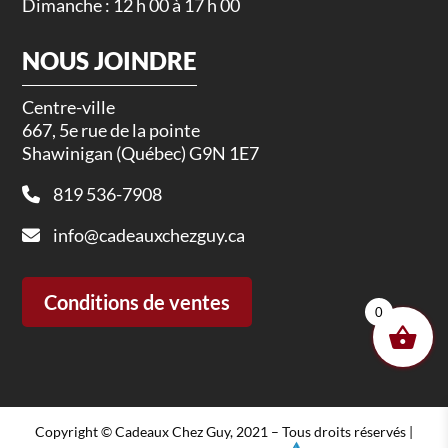
Dimanche : 12 h 00 à 17 h 00
NOUS JOINDRE
Centre-ville
667, 5e rue de la pointe
Shawinigan (Québec) G9N 1E7
819 536-7908
info@cadeauxchezguy.ca
Conditions de ventes
0
Copyright © Cadeaux Chez Guy, 2021 – Tous droits réservés |