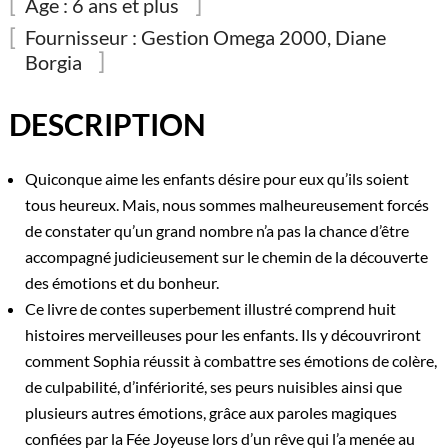
et
Age :
6 ans et plus
les
Fournisseur :
Gestion Omega 2000, Diane
paroles
Borgia
magiques
DESCRIPTION
Quiconque aime les enfants désire pour eux qu’ils soient
tous heureux. Mais, nous sommes malheureusement forcés
de constater qu’un grand nombre n’a pas la chance d’être
accompagné judicieusement sur le chemin de la découverte
des émotions et du bonheur.
Ce livre de contes superbement illustré comprend huit
histoires merveilleuses pour les enfants. Ils y découvriront
comment Sophia réussit à combattre ses émotions de colère,
de culpabilité, d’infériorité, ses peurs nuisibles ainsi que
plusieurs autres émotions, grâce aux paroles magiques
confiées par la Fée Joyeuse lors d’un rêve qui l’a menée au