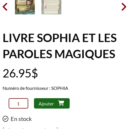


LIVRE SOPHIA ET LES
PAROLES MAGIQUES
26.95
$
Numéro de fournisseur : SOPHIA
quantité
Ajouter
de
Livre
En stock
Sophia