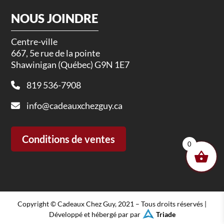
NOUS JOINDRE
Centre-ville
667, 5e rue de la pointe
Shawinigan (Québec) G9N 1E7
819 536-7908
info@cadeauxchezguy.ca
Conditions de ventes
0
Copyright © Cadeaux Chez Guy, 2021 – Tous droits réservés |
Développé et hébergé par par
Triade