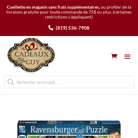
Cueillette en magasin sans frais supplémentaires,
ou profiter de la
livraison gratuite pour toute commande de 75$ ou plus.
(certaines
restrictions s’appliquent)
(819) 536-7908
Recherche
de
produits