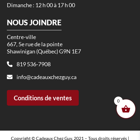
Dimanche : 12 h 00 à 17 h 00
NOUS JOINDRE
Centre-ville
667, 5e rue de la pointe
Shawinigan (Québec) G9N 1E7
819 536-7908
info@cadeauxchezguy.ca
Conditions de ventes
0
Copyright © Cadeaux Chez Guy, 2021 – Tous droits réservés |