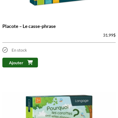
Placote – Le casse-phrase
31.99
$
En stock
Ajouter