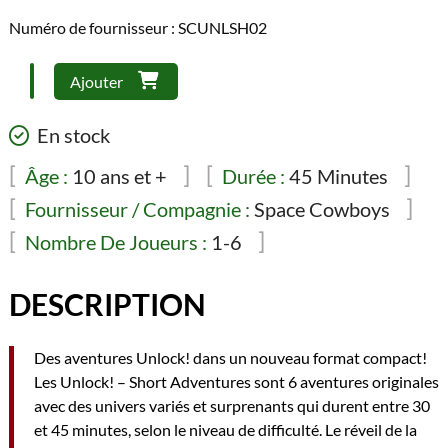
Numéro de fournisseur : SCUNLSH02
quantité
Ajouter
de
Unlock!
En stock
Short
Adventure
Âge :
10 ans et +
Durée :
45 Minutes
–
Fournisseur / Compagnie :
Space Cowboys
Le
Nombre De Joueurs :
1-6
réveil
de
la
DESCRIPTION
momie
(FR)
Des aventures Unlock! dans un nouveau format compact!
Les Unlock! – Short Adventures sont 6 aventures originales
avec des univers variés et surprenants qui durent entre 30
et 45 minutes, selon le niveau de difficulté. Le réveil de la