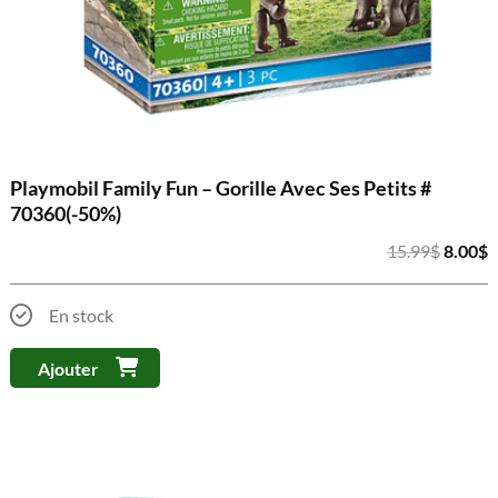
Playmobil Family Fun – Gorille Avec Ses Petits #
70360(-50%)
Le
L
15.99
$
8.00
$
prix
p
initial
a
En stock
était :
e
15.99$
8
Ajouter