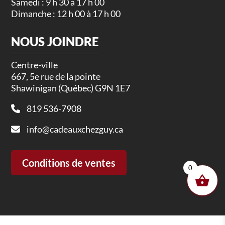
Samedi : 9 h 30 à 17 h 00
Dimanche : 12 h 00 à 17 h 00
NOUS JOINDRE
Centre-ville
667, 5e rue de la pointe
Shawinigan (Québec) G9N 1E7
819 536-7908
info@cadeauxchezguy.ca
Conditions de ventes
0