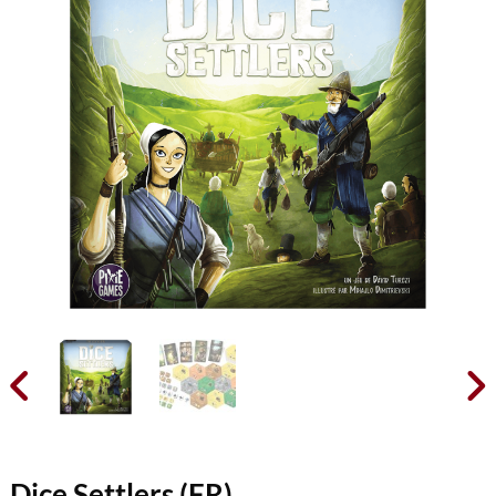


Dice Settlers (FR)