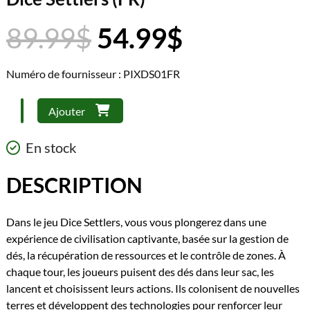
Le
Le
89.99
$
54.99
$
prix
prix
initial
actuel
Numéro de fournisseur : PIXDS01FR
était :
est :
89.99$.
54.99$.
quantité
Ajouter
de
Dice
En stock
Settlers
(FR)
DESCRIPTION
Dans le jeu Dice Settlers, vous vous plongerez dans une
expérience de civilisation captivante, basée sur la gestion de
dés, la récupération de ressources et le contrôle de zones. À
chaque tour, les joueurs puisent des dés dans leur sac, les
lancent et choisissent leurs actions. Ils colonisent de nouvelles
terres et développent des technologies pour renforcer leur