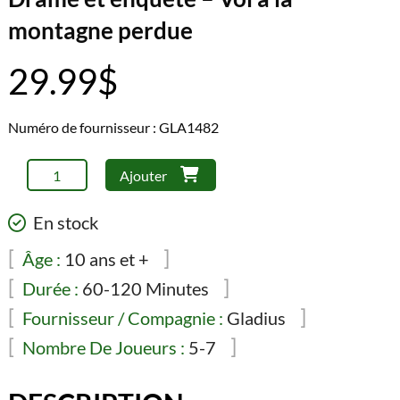
montagne perdue
29.99
$
Numéro de fournisseur : GLA1482
quantité
Ajouter
de
Drame
En stock
et
enquête
Âge :
10 ans et +
-
Durée :
60-120 Minutes
Vol
Fournisseur / Compagnie :
Gladius
à
la
Nombre De Joueurs :
5-7
montagne
perdue